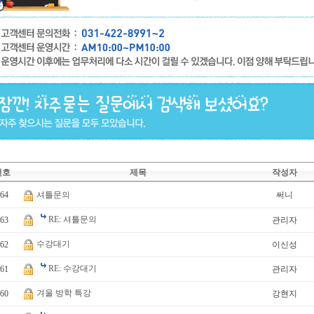
번호
제목
작성자
64
셔틀문의
써니
RE: 셔틀문의
63
관리자
수강대기
62
이신성
RE: 수강대기
61
관리자
겨울 방학 특강
60
강현지