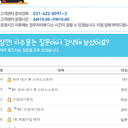
호
제목
작성
74
유아 대기 후 스마스스토어
대
73
RE: 유아 대기 후 스마스스토어
관리
수강대기문의
72
최은
RE: 수강대기문의
71
관리
1회 체험수업 예약
70
일본